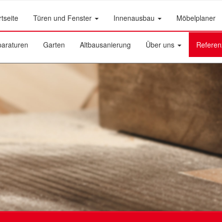
rtseite
Türen und Fenster
Innenausbau
Möbelplaner
araturen
Garten
Altbausanierung
Über uns
Referen