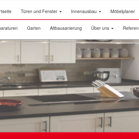
rtseite
Türen und Fenster
Innenausbau
Möbelplaner
araturen
Garten
Altbausanierung
Über uns
Referen