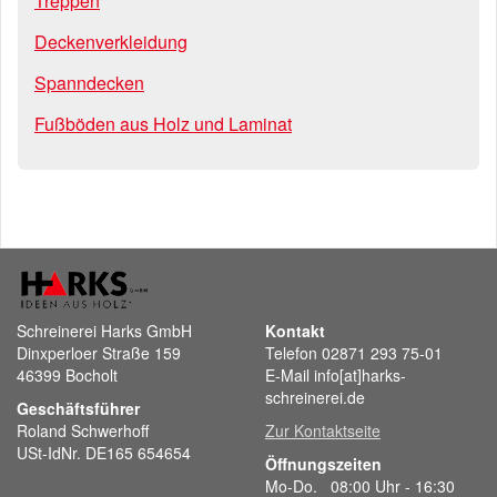
Treppen
Deckenverkleidung
Spanndecken
Fußböden aus Holz und Laminat
Schreinerei Harks GmbH
Kontakt
Dinxperloer Straße 159
Telefon 02871 293 75-01
46399 Bocholt
E-Mail info[at]harks-
schreinerei.de
Geschäftsführer
Roland Schwerhoff
Zur Kontaktseite
USt-IdNr. DE165 654654
Öffnungszeiten
Mo-Do. 08:00 Uhr - 16:30