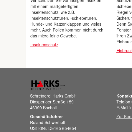
Wir schützen Sie vor lästigen Insekten
Schützen
mit einem maßgefertigten
Schiebe
Insektenschutz, wie z.B.
Riegel v
Insektenschutztüren, -schiebetüren,
Sicheru
Hunde- und Katzenklappen und vieles
Denn Si
mehr. Auch Pollen kommen nicht durch
Fenster 
das micro feine Gewebe.
ihren Z
Einbau e
Insektenschutz
Einbruc
Schreinerei Harks GmbH
Kontak
Dinxperloer Straße 159
Telefon
46399 Bocholt
E-Mail i
Geschäftsführer
Zur Kont
Roland Schwerhoff
USt-IdNr. DE165 654654