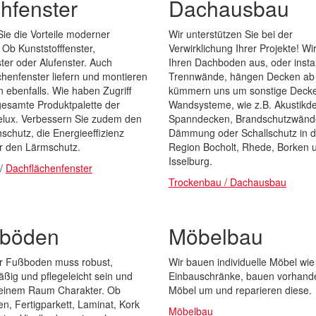
hfenster
Dachausbau
ie die Vorteile moderner
Wir unterstützen Sie bei der
 Ob Kunststofffenster,
Verwirklichung Ihrer Projekte! W
ter oder Alufenster. Auch
Ihren Dachboden aus, oder instal
henfenster liefern und montieren
Trennwände, hängen Decken ab
n ebenfalls. Wie haben Zugriff
kümmern uns um sonstige Deck
gesamte Produktpalette der
Wandsysteme, wie z.B. Akustikd
elux. Verbessern Sie zudem den
Spanndecken, Brandschutzwänd
schutz, die Energieeffizienz
Dämmung oder Schallschutz in d
r den Lärmschutz.
Region Bocholt, Rhede, Borken 
Isselburg.
/
Dachflächenfenster
Trockenbau / Dachausbau
böden
Möbelbau
er Fußboden muss robust,
Wir bauen individuelle Möbel wie
ßig und pflegeleicht sein und
Einbauschränke, bauen vorhand
t einem Raum Charakter. Ob
Möbel um und reparieren diese.
en, Fertigparkett, Laminat, Kork
Möbelbau