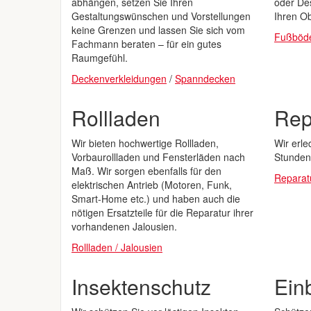
abhängen, setzen Sie Ihren
oder Des
Gestaltungswünschen und Vorstellungen
Ihren O
keine Grenzen und lassen Sie sich vom
Fußböd
Fachmann beraten – für ein gutes
Raumgefühl.
Deckenverkleidungen
/
Spanndecken
Rollladen
Rep
Wir bieten hochwertige Rollladen,
Wir erle
Vorbaurollladen und Fensterläden nach
Stunden
Maß. Wir sorgen ebenfalls für den
Reparat
elektrischen Antrieb (Motoren, Funk,
Smart-Home etc.) und haben auch die
nötigen Ersatzteile für die Reparatur ihrer
vorhandenen Jalousien.
Rollladen / Jalousien
Insektenschutz
Ein