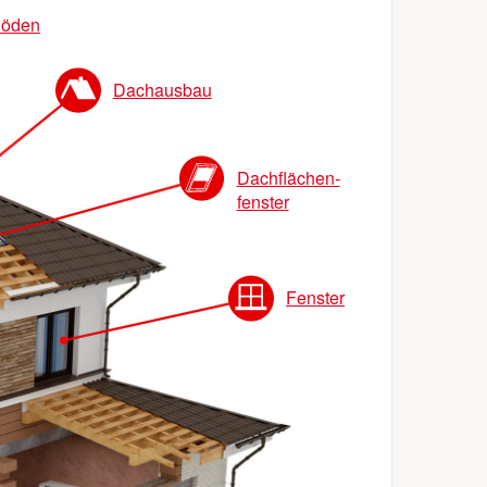
öden
Dachausbau
Dachflächen-
fenster
Fenster