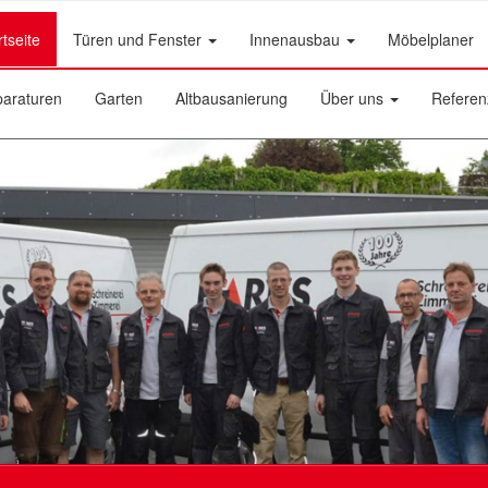
rtseite
Türen und Fenster
Innenausbau
Möbelplaner
araturen
Garten
Altbausanierung
Über uns
Referen