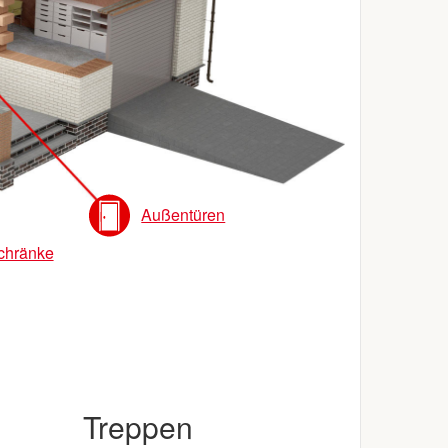
Außentüren
chränke
Treppen