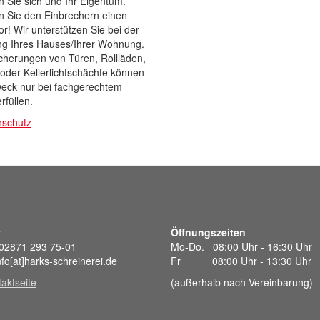
 Sie sich und Ihr Eigentum.
n Sie den Einbrechern einen
or! Wir unterstützen Sie bei der
ng Ihres Hauses/Ihrer Wohnung.
cherungen von Türen, Rollläden,
oder Kellerlichtschächte können
weck nur bei fachgerechtem
rfüllen.
hschutz
t
Öffnungszeiten
 02871 293 75-01
Mo-Do. 08:00 Uhr - 16:30 Uhr
nfo[at]harks-schreinerei.de
Fr 08:00 Uhr - 13:30 Uhr
aktseite
(außerhalb nach Vereinbarung)