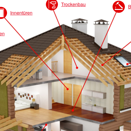
Trockenbau
B
Innentüren
en