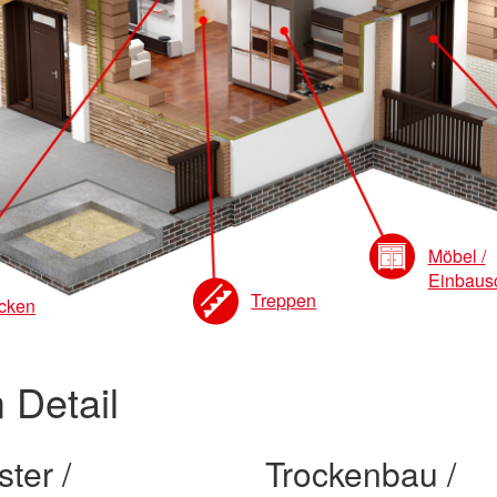
Möbel /
Einbaus
Treppen
cken
 Detail
ter /
Trockenbau /