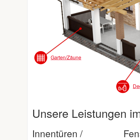
Garten/Zäune
De
Unsere Leistungen im
Innentüren /
Fens