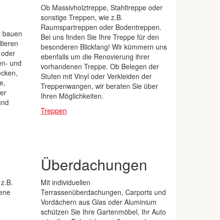
Ob Massivholztreppe, Stahltreppe oder
sonstige Treppen, wie z.B.
Raumspartreppen oder Bodentreppen.
ir bauen
Bei uns finden Sie Ihre Treppe für den
lieren
besonderen Blickfang! Wir kümmern uns
 oder
ebenfalls um die Renovierung ihrer
en- und
vorhandenen Treppe. Ob Belegen der
ecken,
Stufen mit Vinyl oder Verkleiden der
e,
Treppenwangen, wir beraten Sie über
er
Ihren Möglichkeiten.
und
Treppen
Überdachungen
 z.B.
Mit individuellen
ene
Terrassenüberdachungen, Carports und
Vordächern aus Glas oder Aluminium
schützen Sie Ihre Gartenmöbel, Ihr Auto