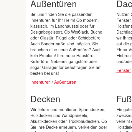
Außentüren
Dac
Bei uns finden Sie die passenden
Nutzen S
Innentüren für Ihr Heim! Ob modern,
Fenster.
klassisch, im Landhausstil oder für
Holzfens
Designbegeistert. Ob Weißlack, Buche
Dachfläc
oder Glastür, Flügel oder Schiebetüre.
wir Ihne
Auch Sondermaße sind möglich. Sie
auf die 
brauchen eine neue Außentüre? Auch
Firma V
kein Problem! Ihre neue Haustüre,
Einbruch
Kellertüre, Nebeneingangstüre oder
und/ode
sogar Garagentor beauftragen Sie am
Fenster
besten bei uns!
Innentüren
/
Außentüren
Decken
Fuß
Wir liefern und montieren Spanndecken,
Ein gut
Holzdecken und Wandpaneele,
zweckmä
Akustikdecken oder Trockbaudecken. Ob
verleih
Sie Ihre Decke erneuern, verkleiden oder
Holzdiel