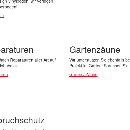
ign Vinylboden, wir verlegen
berboden!
en
araturen
Gartenzäune
digen Reparaturen aller Art auf
Wir unterstützen Sie ebenfalls be
lohnbasis.
Projekt im Garten! Sprechen Sie
uren
Garten / Zäune
bruchschutz