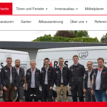
rtseite
Türen und Fenster
Innenausbau
Möbelplaner
araturen
Garten
Altbausanierung
Über uns
Referen