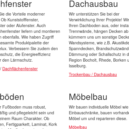
hfenster
Dachausbau
ie die Vorteile moderner
Wir unterstützen Sie bei der
 Ob Kunststofffenster,
Verwirklichung Ihrer Projekte! W
ter oder Alufenster. Auch
Ihren Dachboden aus, oder instal
henfenster liefern und montieren
Trennwände, hängen Decken ab
n ebenfalls. Wie haben Zugriff
kümmern uns um sonstige Deck
gesamte Produktpalette der
Wandsysteme, wie z.B. Akustikd
elux. Verbessern Sie zudem den
Spanndecken, Brandschutzwänd
schutz, die Energieeffizienz
Dämmung oder Schallschutz in d
r den Lärmschutz.
Region Bocholt, Rhede, Borken 
Isselburg.
/
Dachflächenfenster
Trockenbau / Dachausbau
böden
Möbelbau
er Fußboden muss robust,
Wir bauen individuelle Möbel wie
ßig und pflegeleicht sein und
Einbauschränke, bauen vorhand
t einem Raum Charakter. Ob
Möbel um und reparieren diese.
en, Fertigparkett, Laminat, Kork
Möbelbau