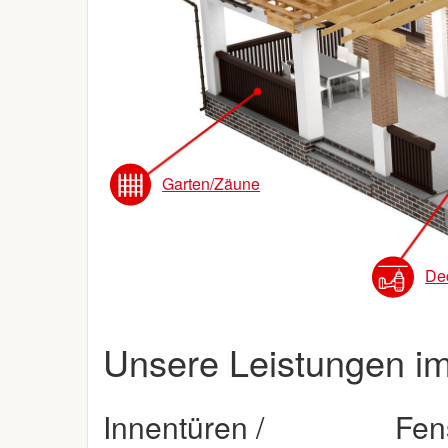
Garten/Zäune
De
Unsere Leistungen im
Innentüren /
Fens