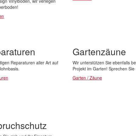
ign Vinylboden, wir verlegen
berboden!
en
araturen
Gartenzäune
digen Reparaturen aller Art auf
Wir unterstützen Sie ebenfalls be
lohnbasis.
Projekt im Garten! Sprechen Sie
uren
Garten / Zäune
bruchschutz