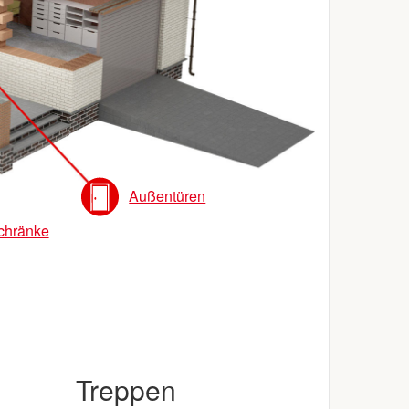
Außentüren
chränke
Treppen