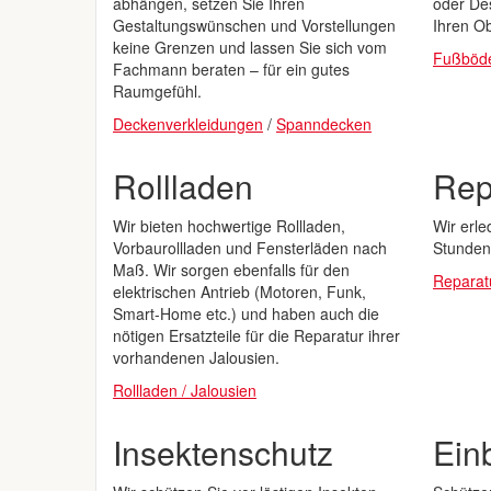
abhängen, setzen Sie Ihren
oder Des
Gestaltungswünschen und Vorstellungen
Ihren O
keine Grenzen und lassen Sie sich vom
Fußböd
Fachmann beraten – für ein gutes
Raumgefühl.
Deckenverkleidungen
/
Spanndecken
Rollladen
Rep
Wir bieten hochwertige Rollladen,
Wir erle
Vorbaurollladen und Fensterläden nach
Stunden
Maß. Wir sorgen ebenfalls für den
Reparat
elektrischen Antrieb (Motoren, Funk,
Smart-Home etc.) und haben auch die
nötigen Ersatzteile für die Reparatur ihrer
vorhandenen Jalousien.
Rollladen / Jalousien
Insektenschutz
Ein