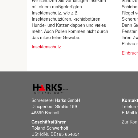
Wir schützen Sie vor lästigen Insekten
Schützen
mit einem maßgefertigten
Schiebe
Insektenschutz, wie z.B.
Riegel v
Insektenschutztüren, -schiebetüren,
Sicheru
Hunde- und Katzenklappen und vieles
Denn Si
mehr. Auch Pollen kommen nicht durch
Fenster 
das micro feine Gewebe.
ihren Z
Einbau e
Insektenschutz
Einbruc
Schreinerei Harks GmbH
Kontak
Dinxperloer Straße 159
Telefon
46399 Bocholt
E-Mail i
Geschäftsführer
Zur Kont
Roland Schwerhoff
USt-IdNr. DE165 654654