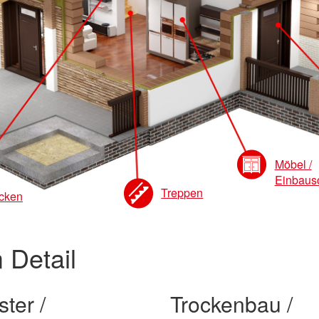
Möbel /
Einbaus
Treppen
cken
 Detail
ter /
Trockenbau /