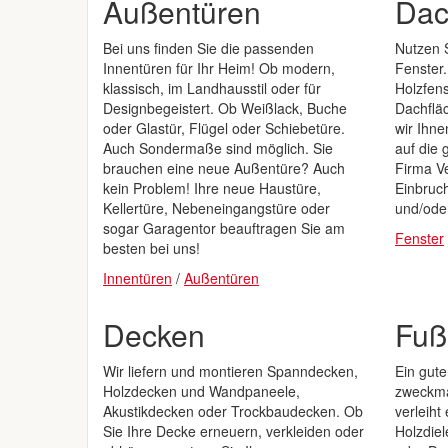
Außentüren
Dac
Bei uns finden Sie die passenden
Nutzen S
Innentüren für Ihr Heim! Ob modern,
Fenster.
klassisch, im Landhausstil oder für
Holzfens
Designbegeistert. Ob Weißlack, Buche
Dachfläc
oder Glastür, Flügel oder Schiebetüre.
wir Ihne
Auch Sondermaße sind möglich. Sie
auf die 
brauchen eine neue Außentüre? Auch
Firma V
kein Problem! Ihre neue Haustüre,
Einbruch
Kellertüre, Nebeneingangstüre oder
und/ode
sogar Garagentor beauftragen Sie am
Fenster
besten bei uns!
Innentüren
/
Außentüren
Decken
Fuß
Wir liefern und montieren Spanndecken,
Ein gut
Holzdecken und Wandpaneele,
zweckmä
Akustikdecken oder Trockbaudecken. Ob
verleih
Sie Ihre Decke erneuern, verkleiden oder
Holzdiel