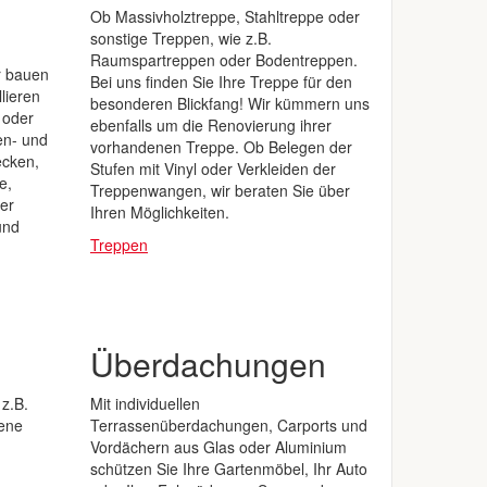
Ob Massivholztreppe, Stahltreppe oder
sonstige Treppen, wie z.B.
Raumspartreppen oder Bodentreppen.
ir bauen
Bei uns finden Sie Ihre Treppe für den
lieren
besonderen Blickfang! Wir kümmern uns
 oder
ebenfalls um die Renovierung ihrer
en- und
vorhandenen Treppe. Ob Belegen der
ecken,
Stufen mit Vinyl oder Verkleiden der
e,
Treppenwangen, wir beraten Sie über
er
Ihren Möglichkeiten.
und
Treppen
Überdachungen
 z.B.
Mit individuellen
ene
Terrassenüberdachungen, Carports und
Vordächern aus Glas oder Aluminium
schützen Sie Ihre Gartenmöbel, Ihr Auto