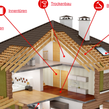
Trockenbau
B
Innentüren
en