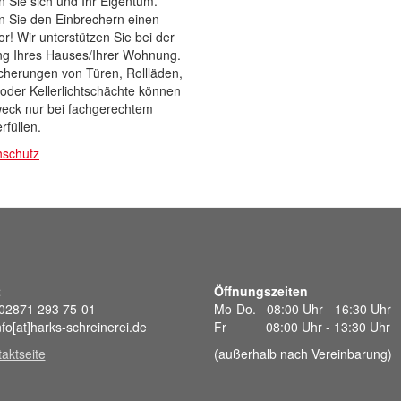
 Sie sich und Ihr Eigentum.
n Sie den Einbrechern einen
or! Wir unterstützen Sie bei der
ng Ihres Hauses/Ihrer Wohnung.
cherungen von Türen, Rollläden,
oder Kellerlichtschächte können
weck nur bei fachgerechtem
rfüllen.
hschutz
t
Öffnungszeiten
 02871 293 75-01
Mo-Do. 08:00 Uhr - 16:30 Uhr
nfo[at]harks-schreinerei.de
Fr 08:00 Uhr - 13:30 Uhr
aktseite
(außerhalb nach Vereinbarung)