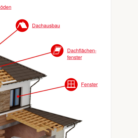
öden
Dachausbau
Dachflächen-
fenster
Fenster